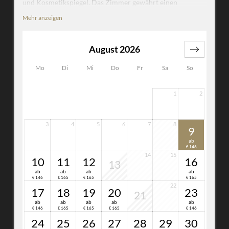
und Kosmetikspiegel. Das Zimmer gewährt einen
speziellen Blick: entweder auf die Stadt Dornbirn, den
Mehr anzeigen
Bodensee oder die österreichischen Alpen.
Verfügt über keinen Balkon
August 2026
Mo
Di
Mi
Do
Fr
Sa
So
1
2
3
4
5
6
7
8
9
ab
146
€
14
15
10
11
12
16
13
ab
ab
ab
ab
146
165
165
165
€
€
€
€
22
17
18
19
20
23
21
ab
ab
ab
ab
ab
146
165
165
165
146
€
€
€
€
€
24
25
26
27
28
29
30