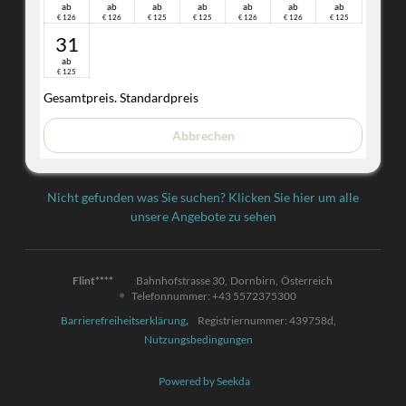
ab
ab
ab
ab
ab
ab
ab
126
126
125
125
126
126
125
€
€
€
€
€
€
€
31
ab
125
€
Gesamtpreis
. Standardpreis
Abbrechen
Nicht gefunden was Sie suchen? Klicken Sie hier um alle
unsere Angebote zu sehen
Flint****
Bahnhofstrasse 30
Dornbirn
Österreich
Telefonnummer
:
+43 5572375300
Barrierefreiheitserklärung
Registriernummer: 439758d
,
Nutzungsbedingungen
Powered by Seekda