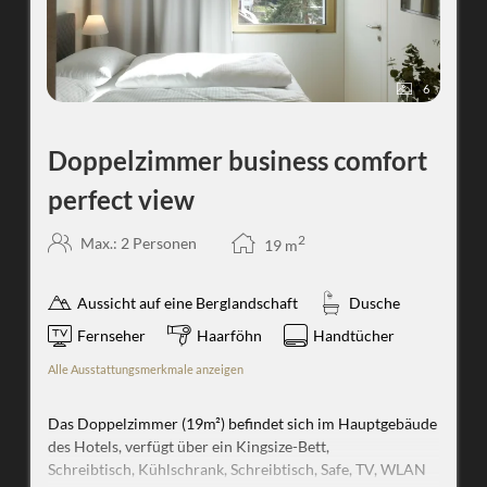
6
Doppelzimmer business comfort
perfect view
2
Max.: 2 Personen
19
m
Aussicht auf eine Berglandschaft
Dusche
Fernseher
Haarföhn
Handtücher
Alle Ausstattungsmerkmale anzeigen
Das Doppelzimmer (19m²) befindet sich im Hauptgebäude
des Hotels, verfügt über ein Kingsize-Bett,
Schreibtisch, Kühlschrank, Schreibtisch, Safe, TV, WLAN