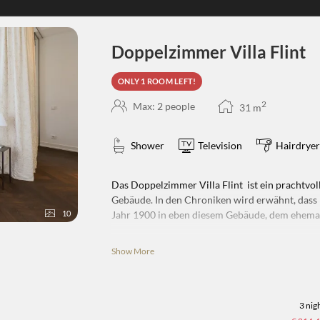
!
Doppelzimmer Villa Flint
ONLY 1 ROOM LEFT!
2
Max: 2 people
31
m
Shower
Television
Hairdryer
Das Doppelzimmer Villa Flint ist ein prachtvol
Gebäude. In den Chroniken wird erwähnt, dass
Jahr 1900 in eben diesem Gebäude, dem ehema
10
Das Doppelzimmer Villa Flint bietet spezielle
Show More
traumhaftes Kingsize-Bett, eine einladende Sit
großzügig gestaltete Dusche mit dazu gehörige
Kosmetikspiegel.
3 nig
Verfügt über keinen Balkon.