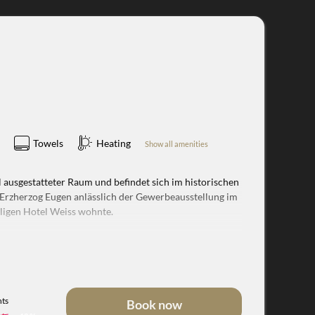
Towels
Heating
Show all amenities
l ausgestatteter Raum und befindet sich im historischen
 Erzherzog Eugen anlässlich der Gewerbeausstellung im
ligen Hotel Weiss wohnte.
n Luxus für besondere Ansprüche. Dazu gehören ein
zecke mit Sitzsofa für entspannte Momente und
n Utensilien, Kühlschrank, Safe, TV, WLAN und
hts
Book now