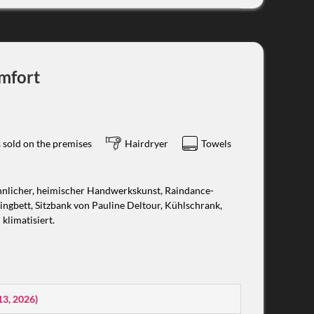
mfort
 sold on the premises
Hairdryer
Towels
hnlicher, heimischer Handwerkskunst, Raindance-
ngbett, Sitzbank von Pauline Deltour, Kühlschrank,
 klimatisiert.
13, 2026
)