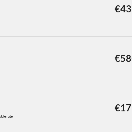
€43
€58
€17
ble rate