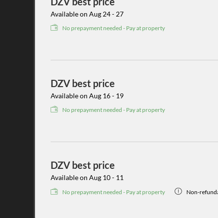
DZV best price
Available on Aug 24 - 27
No prepayment needed - Pay at property
DZV best price
Available on Aug 16 - 19
No prepayment needed - Pay at property
DZV best price
Available on Aug 10 - 11
No prepayment needed - Pay at property
Non-refunda