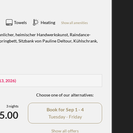
Towels
Heating
Show all amenities
hnlicher, heimischer Handwerkskunst, Raindance-
ringbett, Sitzbank von Pauline Deltour, Kühlschrank,
13, 2026
)
Choose one of our alternatives:
3 nights
Book for
Sep 1 - 4
5.00
Tuesday - Friday
Show all offers