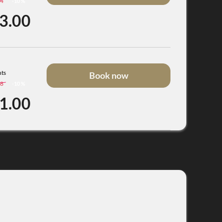
44
-
10 %
3.00
hts
Book now
78
-
10 %
1.00