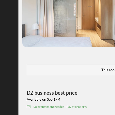
This roo
DZ business best price
Available on Sep 1 - 4
No prepayment needed - Pay at property