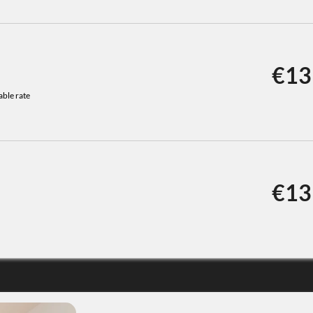
€13
ble rate
€13