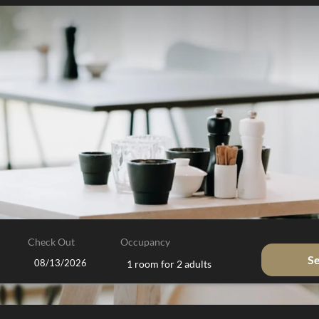
Check Out
Occupancy
S
1 room
for
2 adults