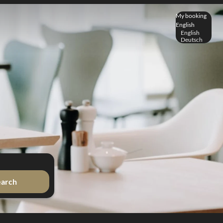
My booking
English
English
Deutsch
earch