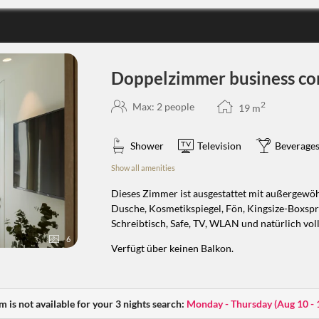
Doppelzimmer business co
2
Max: 2 people
19
m
Shower
Television
Beverages
Show all amenities
Dieses Zimmer ist ausgestattet mit außergewö
Dusche, Kosmetikspiegel, Fön, Kingsize-Boxspri
Schreibtisch, Safe, TV, WLAN und natürlich voll
6
Verfügt über keinen Balkon.
m is not available for your 3 nights search:
Monday - Thursday
(
Aug 10 - 