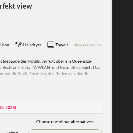
rfekt view
ision
Hairdryer
Towels
Show all amenities
tgebäude des Hotels, verfügt über ein Queensize-
Kühlschrank, Safe, TV, WLAN und Kosmetikspiegel . Das
er auf die Stadt Dornbirn, den Bodensee oder die
13, 2026
)
Choose one of our alternatives:
3 nights