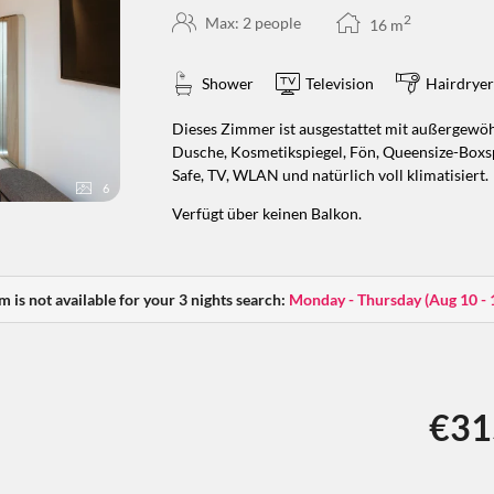
2
Max: 2 people
16
m
Shower
Television
Hairdryer
Dieses Zimmer ist ausgestattet mit außergewö
Dusche, Kosmetikspiegel, Fön, Queensize-Boxsp
Safe, TV, WLAN und natürlich voll klimatisiert.
6
Verfügt über keinen Balkon.
m is not available for your 3 nights search:
Monday - Thursday
(
Aug 10 - 
€31