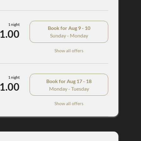
1 night
Book for
Aug 9 - 10
1.00
Sunday - Monday
Show all offers
1 night
Book for
Aug 17 - 18
1.00
Monday - Tuesday
Show all offers