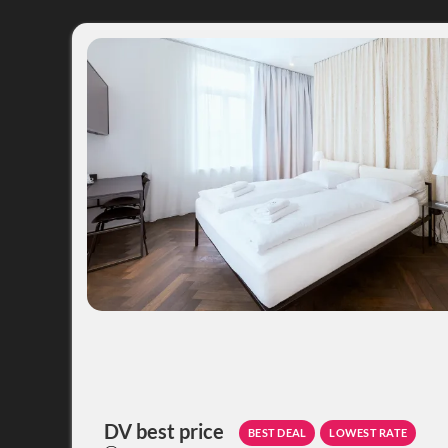
Flint**** - Our available offers
DV best price
BEST DEAL
LOWEST RATE