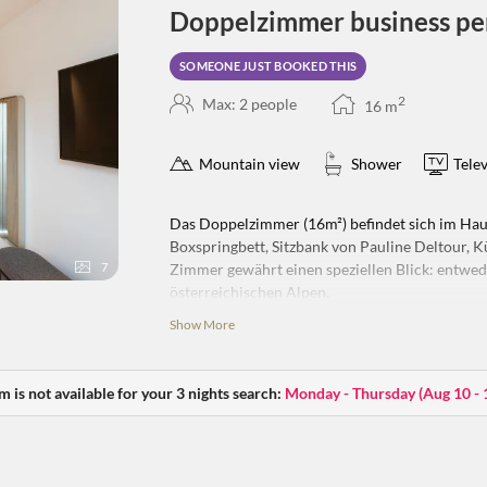
Doppelzimmer business pe
SOMEONE JUST BOOKED THIS
2
Max: 2 people
16
m
Mountain view
Shower
Telev
Das Doppelzimmer (16m²) befindet sich im Haup
Boxspringbett, Sitzbank von Pauline Deltour, 
Zimmer gewährt einen speziellen Blick: entwed
7
österreichischen Alpen.
Show More
Verfügt über keinen Balkon
m is not available for your 3 nights search:
Monday - Thursday
(
Aug 10 - 